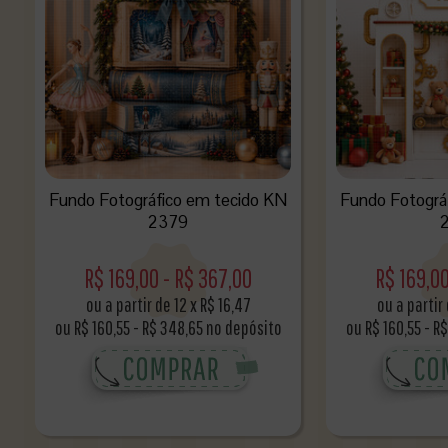
Fundo Fotográfico em tecido KN
Fundo Fotográ
2379
R$
169,00
-
R$
367,00
R$
169,0
ou a partir de
12
x
R$
16,47
ou a partir
ou R$
160,55
-
R$
348,65
no depósito
ou R$
160,55
-
R