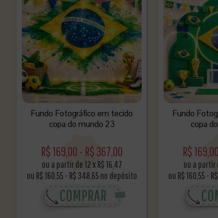
Fundo Fotográfico em tecido
Fundo Fotogr
copa do mundo 23
copa d
R$
169,00
-
R$
367,00
R$
169,0
ou a partir de
12
x
R$
16,47
ou a partir
ou R$
160,55
-
R$
348,65
no depósito
ou R$
160,55
-
R