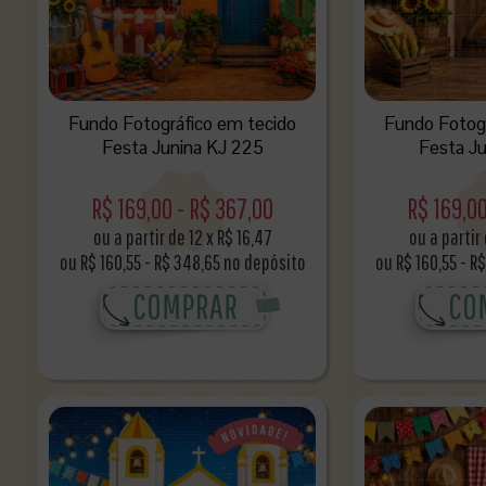
Fundo Fotográfico em tecido
Fundo Fotogr
Festa Junina KJ 225
Festa Ju
R$
169,00
-
R$
367,00
R$
169,0
ou a partir de
12
x
R$
16,47
ou a partir
ou R$
160,55
-
R$
348,65
no depósito
ou R$
160,55
-
R