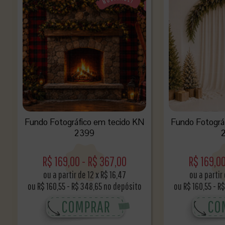
Fundo Fotográfico em tecido KN
Fundo Fotográ
2399
R$
169,00
-
R$
367,00
R$
169,0
ou a partir de
12
x
R$
16,47
ou a partir
ou R$
160,55
-
R$
348,65
no depósito
ou R$
160,55
-
R