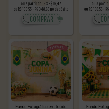
ou a partir de
12
x
R$
16,47
ou a partir
ou R$
160,55
-
R$
348,65
no depósito
ou R$
160,55
-
R
Fundo Fotográfico em tecido
Fundo Fotogr