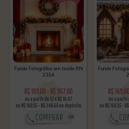
Fundo Fotográfico em tecido KN
Fundo Fotográ
2354
R$
169,00
-
R$
367,00
R$
169,0
ou a partir de
12
x
R$
16,47
ou a partir
ou R$
160,55
-
R$
348,65
no depósito
ou R$
160,55
-
R