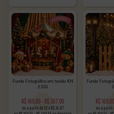
Fundo Fotográfico em tecido KN
Fundo Fotográ
2350
R$
169,00
-
R$
367,00
R$
169,0
ou a partir de
12
x
R$
16,47
ou a partir
ou R$
160,55
-
R$
348,65
no depósito
ou R$
160,55
-
R