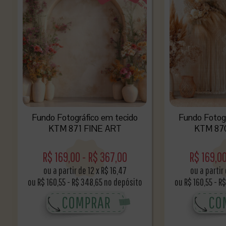
Fundo Fotográfico em tecido
Fundo Fotogr
KTM 871 FINE ART
KTM 87
R$
169,00
-
R$
367,00
R$
169,0
ou a partir de
12
x
R$
16,47
ou a partir
ou R$
160,55
-
R$
348,65
no depósito
ou R$
160,55
-
R