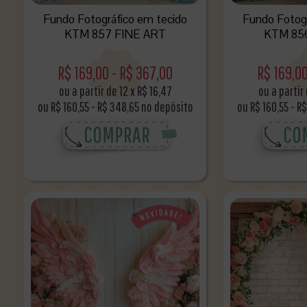
Fundo Fotográfico em tecido
Fundo Fotogr
KTM 857 FINE ART
KTM 85
R$
169,00
-
R$
367,00
R$
169,0
ou a partir de
12
x
R$
16,47
ou a partir
ou R$
160,55
-
R$
348,65
no depósito
ou R$
160,55
-
R