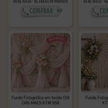
ou R$
160,55
-
R$
348,65
no depósito
ou R$
160,55
-
R
Fundo Fotográfico em tecido DIA
Fundo Fotogr
DAS MAES KTM 958
KT