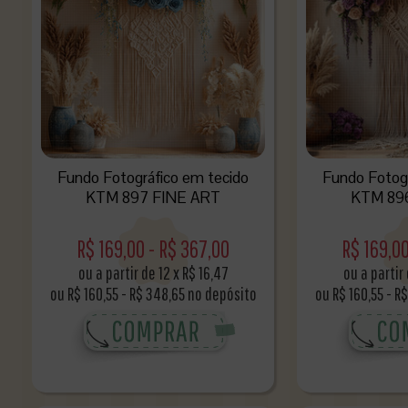
Fundo Fotográfico em tecido
Fundo Fotogr
KTM 897 FINE ART
KTM 89
R$
169,00
-
R$
367,00
R$
169,0
ou a partir de
12
x
R$
16,47
ou a partir
ou R$
160,55
-
R$
348,65
no depósito
ou R$
160,55
-
R