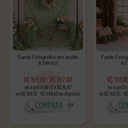
Fundo Fotográfico em tecido
Fundo Fotogr
KTM 931
KT
R$
169,00
-
R$
367,00
R$
169,0
ou a partir de
12
x
R$
16,47
ou a partir
ou R$
160,55
-
R$
348,65
no depósito
ou R$
160,55
-
R