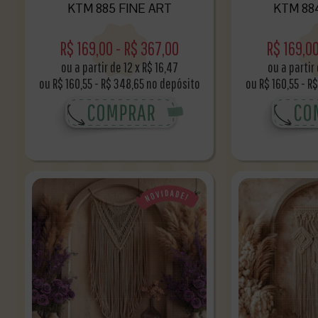
KTM 885 FINE ART
KTM 88
R$
169,00
-
R$
367,00
R$
169,0
ou a partir de
12
x
R$
16,47
ou a partir
ou R$
160,55
-
R$
348,65
no depósito
ou R$
160,55
-
R