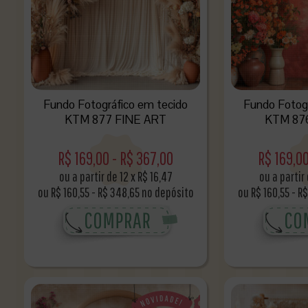
Fundo Fotográfico em tecido
Fundo Fotogr
KTM 877 FINE ART
KTM 87
R$
169,00
-
R$
367,00
R$
169,0
ou a partir de
12
x
R$
16,47
ou a partir
ou R$
160,55
-
R$
348,65
no depósito
ou R$
160,55
-
R