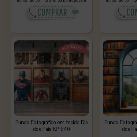
Fundo Fotográfico em tecido Dia
Fundo Fotográf
dos Pais KP 640
dos Pa