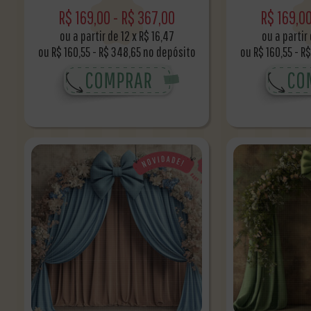
R$
169,00
-
R$
367,00
R$
169,0
ou a partir de
12
x
R$
16,47
ou a partir
ou R$
160,55
-
R$
348,65
no depósito
ou R$
160,55
-
R