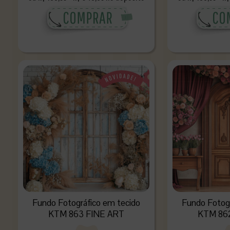
Fundo Fotográfico em tecido
Fundo Fotogr
KTM 863 FINE ART
KTM 86