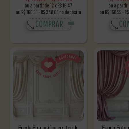
ou a partir de
12
x
R$
16,47
ou a partir
ou R$
160,55
-
R$
348,65
no depósito
ou R$
160,55
-
R
Fundo Fotográfico em tecido
Fundo Fotogr