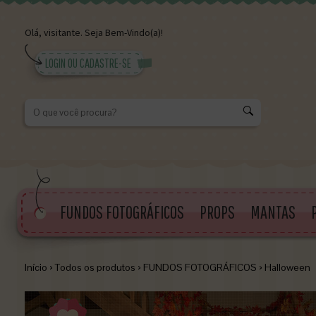
Olá,
visitante.
Seja Bem-Vindo(a)!
LOGIN OU CADASTRE-SE
K
FUNDOS FOTOGRÁFICOS
PROPS
MANTAS
Início
›
Todos os produtos
›
FUNDOS FOTOGRÁFICOS
›
Halloween