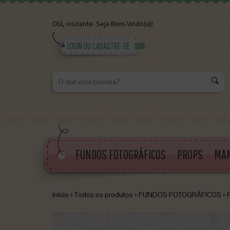
Olá,
visitante.
Seja Bem-Vindo(a)!
LOGIN OU CADASTRE-SE
K
FUNDOS FOTOGRÁFICOS
PROPS
MA
Início
›
Todos os produtos
›
FUNDOS FOTOGRÁFICOS
›