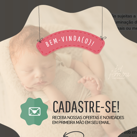
*As cores dos fundos estão sujeitas a 
depender da camera, da iluminação 
dar a impressão de serem mais ou me
** QUADRICULADO E LOGO NA IMA
NOSSAS ARTES , NÃO VEM NO MAT
**ARTE EXCLUSIVA BABY PROPS BR
AUTORAIS
E RESTRITA A VENDA P
OU REPRODUÇÃO. **
• Prazo para postagem:
5 dias úteis
• Código do produto: 8E9828
• Disponibilidade: produto feito sob