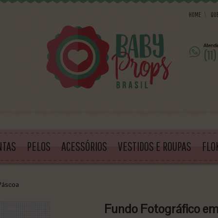
HOME
\
QU
NTAS
PELOS
ACESSÓRIOS
VESTIDOS E ROUPAS
FLO
Páscoa
Fundo Fotográfico em