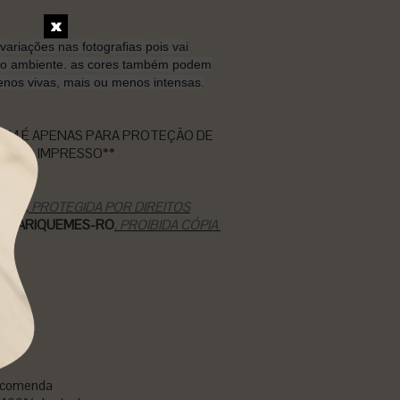
variações nas fotografias pois vai
do ambiente. as cores também podem
nos vivas, mais ou menos intensas.
GEM É APENAS PARA PROTEÇÃO DE
ERIAL IMPRESSO**
ASIL, PROTEGIDA POR DIREITOS
ARA ARIQUEMES-RO
. PROIBIDA CÓPIA
 encomenda