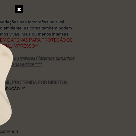
variações nas fotografias pois vai
do ambiente. as cores também podem
nos vivas, mais ou menos intensas.
GEM É APENAS PARA PROTEÇÃO DE
ERIAL IMPRESSO**
 x 2.20 ou maiores ( fazemos tamanhos
enda na vertical ****
ASIL, PROTEGIDA POR DIREITOS
RODUÇÃO. **
 encomenda