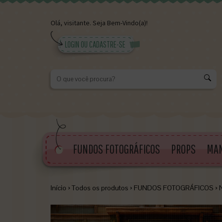
Olá,
visitante.
Seja Bem-Vindo(a)!
LOGIN OU CADASTRE-SE
K
FUNDOS FOTOGRÁFICOS
PROPS
MA
Início
›
Todos os produtos
›
FUNDOS FOTOGRÁFICOS
›