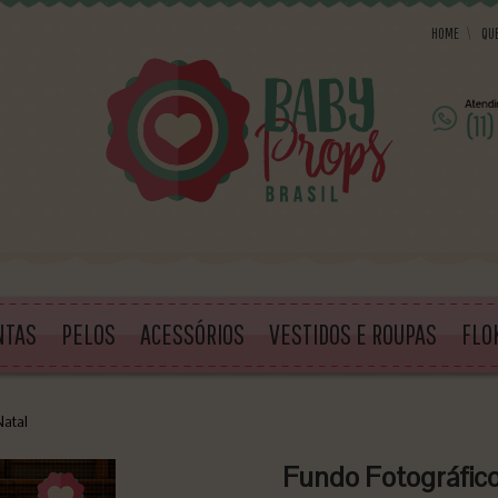
HOME
\
QU
NTAS
PELOS
ACESSÓRIOS
VESTIDOS E ROUPAS
FLO
Natal
Fundo Fotográfic