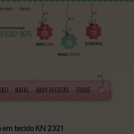
EM SOMOS
\
CONTATO
KATI
NATAL
BABY OFERTAS
TODOS
o em tecido KN 2321