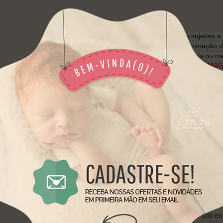
*As cores dos fundos estão sujeitas a 
depender da camera, da iluminação 
dar a impressão de serem mais ou me
** QUADRICULADO E LOGO NA IMA
NOSSAS ARTES , NÃO VEM NO MAT
*** Atenção todos os modelos de 3.00
maiores personalizado) contém uma em
**ARTE EXCLUSIVA BABY PROPS BR
AUTORAIS
PROIBIDA CÓPIA OU REP
• Prazo para postagem:
5 dias úteis
• Código do produto: 9806C4
• Disponibilidade: produto feito sob