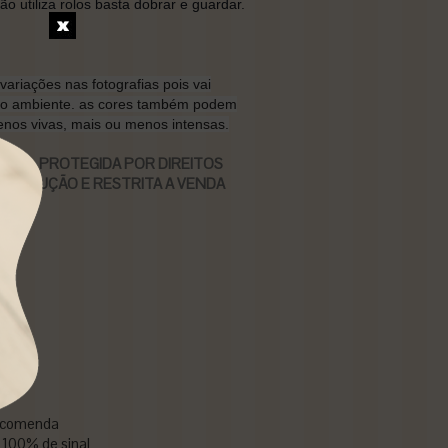
não utiliza rolos basta dobrar e guardar.
variações nas fotografias pois vai
do ambiente. as cores também podem
nos vivas, mais ou menos intensas.
ASIL, PROTEGIDA POR DIREITOS
REPRODUÇÃO
E RESTRITA A VENDA
 encomenda
100% de sinal