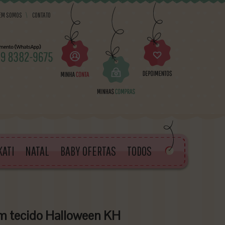
EM SOMOS
\
CONTATO
KATI
NATAL
BABY OFERTAS
TODOS
m tecido Halloween KH