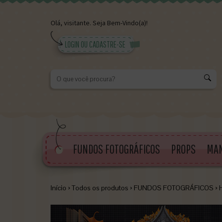
Olá,
visitante.
Seja Bem-Vindo(a)!
LOGIN OU CADASTRE-SE
K
FUNDOS FOTOGRÁFICOS
PROPS
MA
Início
›
Todos os produtos
›
FUNDOS FOTOGRÁFICOS
›