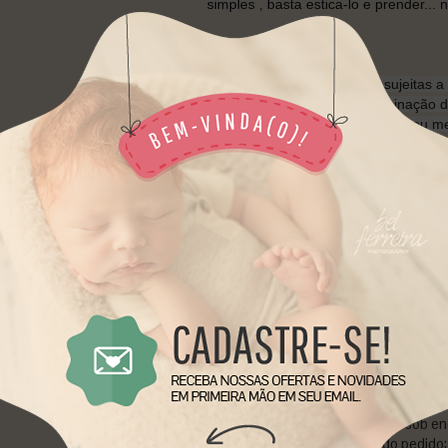
simples , basta estica-lo e prender... 
*As cores dos fundos estão sujeitas a 
depender da camera, da iluminação 
dar a impressão de serem mais ou me
**ARTE EXCLUSIVA BABY PROPS BR
AUTORAIS. PROIBIDA CÓPIA OU 
PARA ARIQUEMES-RO *
*
• Prazo para postagem:
5 dias úteis
• Código do produto: 94E113
• Disponibilidade: produto feito sob
• Pagamento no momento do pedido: 