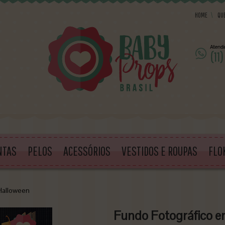
HOME
\
QU
NTAS
PELOS
ACESSÓRIOS
VESTIDOS E ROUPAS
FLO
Halloween
Fundo Fotográfico e